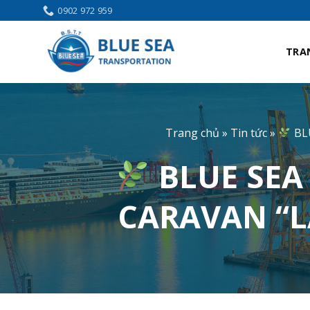
Bỏ
0902 972 959
qua
nội
TRA
dung
Trang chủ
»
Tin tức
»
BL
BLUE SEA
CARAVAN “