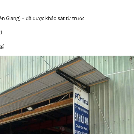
n Giang) – đã được khảo sát từ trước
)
g)