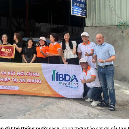
lắp đặt hệ thống nước sạch
, đồng thời khảo sát để
cải tạo