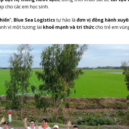
p cho các em học sinh.
hiến
”,
Blue Sea Logistics
tự hào là
đơn vị đồng hành xuyê
nh vì một tương lai
khoẻ mạnh và tri thức
cho trẻ em vùn