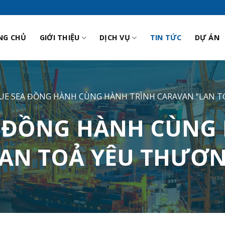
NG CHỦ
GIỚI THIỆU
DỊCH VỤ
TIN TỨC
DỰ ÁN
UE SEA ĐỒNG HÀNH CÙNG HÀNH TRÌNH CARAVAN “LAN T
 ĐỒNG HÀNH CÙNG 
LAN TOẢ YÊU THƯƠ