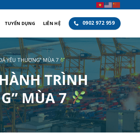
0902 972 959
TUYỂN DỤNG
LIÊN HỆ
OẢ YÊU THƯƠNG” MÙA 7
HÀNH TRÌNH
NG” MÙA 7