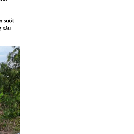
n suốt
g sâu