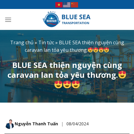
Bỏ
qua
nội
dung
Trang chủ
»
Tin tức
»
BLUE SEA thiện nguyện cùng
caravan lan tỏa yêu thương.
BLUE SEA thiện nguyện cùng
caravan lan tỏa yêu thương.
Nguyễn Thanh Tuấn
|
08/04/2024