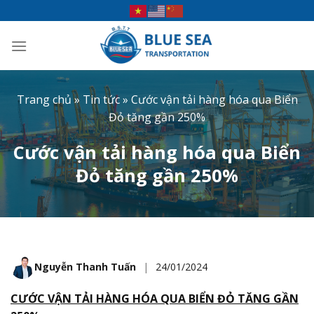
Bỏ
qua
nội
dung
Trang chủ
»
Tin tức
»
Cước vận tải hàng hóa qua Biển
Đỏ tăng gần 250%
Cước vận tải hàng hóa qua Biển
Đỏ tăng gần 250%
Nguyễn Thanh Tuấn
|
24/01/2024
CƯỚC VẬN TẢI HÀNG HÓA QUA BIỂN ĐỎ TĂNG GẦN