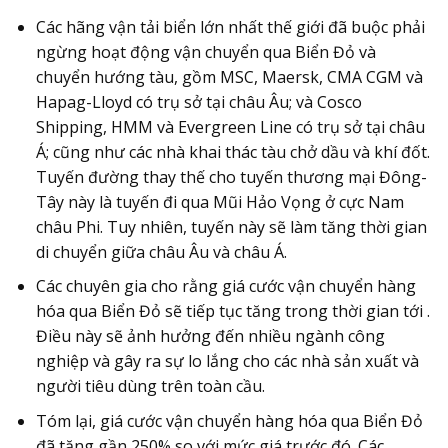
Các hãng vận tải biển lớn nhất thế giới đã buộc phải
ngừng hoạt động vận chuyển qua Biển Đỏ và
chuyển hướng tàu, gồm MSC, Maersk, CMA CGM và
Hapag-Lloyd có trụ sở tại châu Âu; và Cosco
Shipping, HMM và Evergreen Line có trụ sở tại châu
Á; cũng như các nhà khai thác tàu chở dầu và khí đốt.
Tuyến đường thay thế cho tuyến thương mại Đông-
Tây này là tuyến đi qua Mũi Hảo Vọng ở cực Nam
châu Phi. Tuy nhiên, tuyến này sẽ làm tăng thời gian
di chuyển giữa châu Âu và châu Á.
Các chuyên gia cho rằng giá cước vận chuyển hàng
hóa qua Biển Đỏ sẽ tiếp tục tăng trong thời gian tới .
Điều này sẽ ảnh hưởng đến nhiều ngành công
nghiệp và gây ra sự lo lắng cho các nhà sản xuất và
người tiêu dùng trên toàn cầu.
Tóm lại, giá cước vận chuyển hàng hóa qua Biển Đỏ
đã tăng gần 250% so với mức giá trước đó. Các