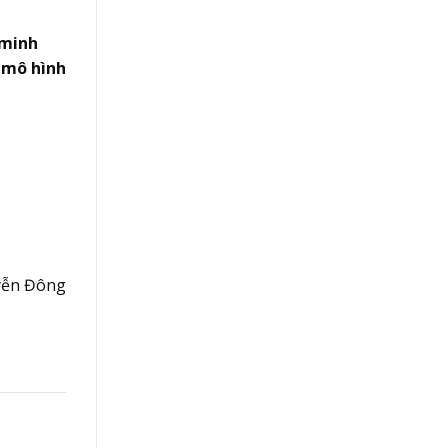
minh
à
mô hình
yễn Đông