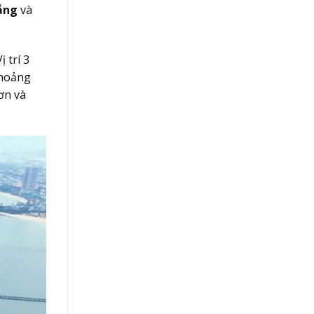
ẵng
và
 trí 3
khoảng
ơn và