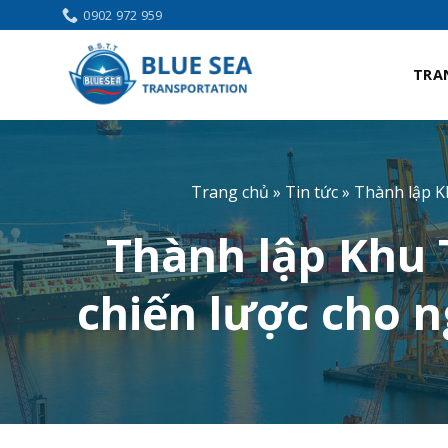
Bỏ
0902 972 959
qua
nội
TRA
dung
Trang chủ
»
Tin tức
»
Thành lập K
Thành lập Khu 
chiến lược cho n