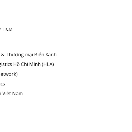
TP HCM
 & Thương mại Biển Xanh
istics Hồ Chí Minh (HLA)
Network)
ics
i Việt Nam