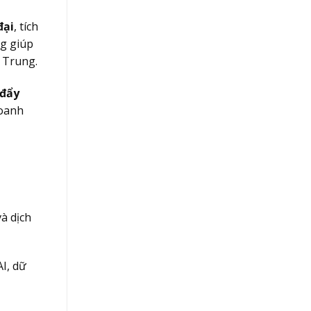
đại
, tích
ng giúp
 Trung.
 đẩy
doanh
và dịch
AI, dữ