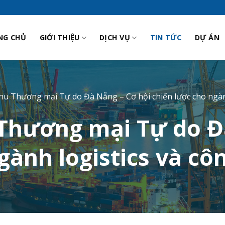
NG CHỦ
GIỚI THIỆU
DỊCH VỤ
TIN TỨC
DỰ ÁN
hu Thương mại Tự do Đà Nẵng – Cơ hội chiến lược cho ngàn
Thương mại Tự do Đ
gành logistics và c