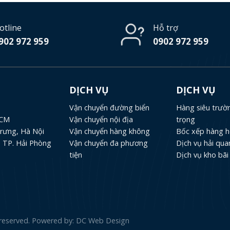
otline
Hỗ trợ
902 972 959
0902 972 959
DỊCH VỤ
DỊCH VỤ
Vận chuyển đường biển
Hàng siêu trườn
HCM
Vận chuyển nội địa
trọng
Trưng, Hà Nội
Vận chuyển hàng không
Bốc xếp hàng 
, TP. Hải Phòng
Vận chuyển đa phương
Dịch vụ hải qua
tiện
Dịch vụ kho bãi
 reserved. Powered by:
DC Web Design