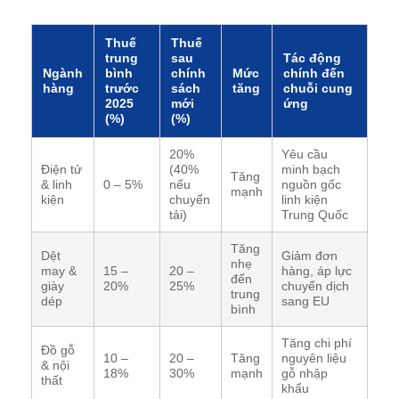
Thuế
Thuế
trung
sau
Tác động
Ngành
bình
chính
Mức
chính đến
hàng
trước
sách
tăng
chuỗi cung
2025
mới
ứng
(%)
(%)
20%
Yêu cầu
Điện tử
(40%
minh bạch
Tăng
& linh
0 – 5%
nếu
nguồn gốc
mạnh
kiện
chuyển
linh kiện
tải)
Trung Quốc
Tăng
Dệt
Giảm đơn
nhẹ
may &
15 –
20 –
hàng, áp lực
đến
giày
20%
25%
chuyển dịch
trung
dép
sang EU
bình
Tăng chi phí
Đồ gỗ
10 –
20 –
Tăng
nguyên liệu
& nội
18%
30%
mạnh
gỗ nhập
thất
khẩu