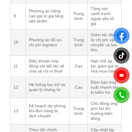
Tăng sức
Phương án nâng
Trung
cạnh tranh
9
cao giá trị gia tăng
bình
ngoài yếu tố
sản phẩm
giá
Giảm tác động
Phương án tối ưu
Trung
từ chi phí vận
10
chi phí logistics
bình
chuyển và lưu
kho
Điều khoản hợp
Hạn chế áp
11
đồng với đối tác về
Cao
lực giảm giá từ
chia sẻ rủi ro thuế
nhà mua hàng
Đảm bảo truy
Hệ thống lưu trữ và
12
Cao
xuất nhanh khi
quản lý chứng từ
bị kiểm tra
Chủ động ứng
Kế hoạch dự phòng
Trung
phó khi thị
13
khi đơn hàng bị
bình
trường biến
dịch chuyển
động
Theo dõi chính
Cập nhật kịp