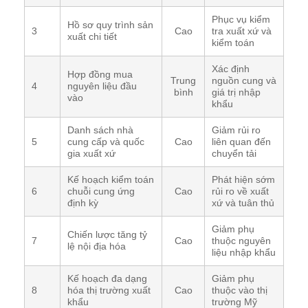
Phục vụ kiểm
Hồ sơ quy trình sản
3
Cao
tra xuất xứ và
xuất chi tiết
kiểm toán
Xác định
Hợp đồng mua
Trung
nguồn cung và
4
nguyên liệu đầu
bình
giá trị nhập
vào
khẩu
Danh sách nhà
Giảm rủi ro
5
cung cấp và quốc
Cao
liên quan đến
gia xuất xứ
chuyển tải
Kế hoạch kiểm toán
Phát hiện sớm
6
chuỗi cung ứng
Cao
rủi ro về xuất
định kỳ
xứ và tuân thủ
Giảm phụ
Chiến lược tăng tỷ
7
Cao
thuộc nguyên
lệ nội địa hóa
liệu nhập khẩu
Kế hoạch đa dạng
Giảm phụ
8
hóa thị trường xuất
Cao
thuộc vào thị
khẩu
trường Mỹ