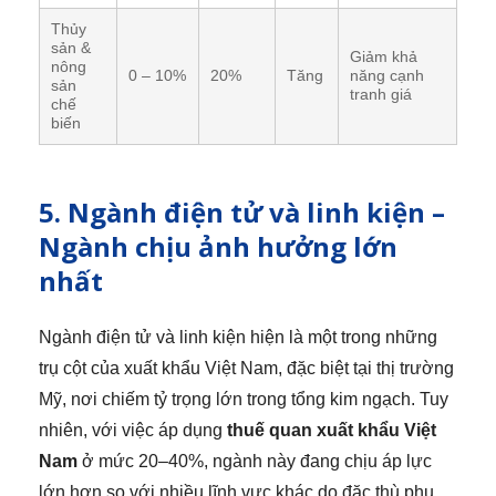
Thủy
sản &
Giảm khả
nông
0 – 10%
20%
Tăng
năng cạnh
sản
tranh giá
chế
biến
5. Ngành điện tử và linh kiện –
Ngành chịu ảnh hưởng lớn
nhất
Ngành điện tử và linh kiện hiện là một trong những
trụ cột của xuất khẩu Việt Nam, đặc biệt tại thị trường
Mỹ, nơi chiếm tỷ trọng lớn trong tổng kim ngạch. Tuy
nhiên, với việc áp dụng
thuế quan xuất khẩu Việt
Nam
ở mức 20–40%, ngành này đang chịu áp lực
lớn hơn so với nhiều lĩnh vực khác do đặc thù phụ